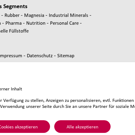
s Segments
-
-
-
-
s
Rubber
Magnesia
Industrial Minerals
-
-
-
-
n
Pharma
Nutrition
Personal Care
lle Füllstoffe
-
-
Impressum
Datenschutz
Sitemap
erner Inhalt
erfügung zu stellen, Anzeigen zu personalisieren, evtl. Funktionen 
r Verwendung unserer Seite durch Sie an unsere Partner für sozia
&Voss&Co.
Cookies akzeptieren
Alle akzeptieren