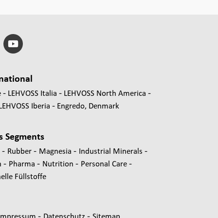
national
e
LEHVOSS Italia
LEHVOSS North America
LEHVOSS Iberia
Engredo, Denmark
s Segments
-
-
-
-
s
Rubber
Magnesia
Industrial Minerals
-
-
-
-
n
Pharma
Nutrition
Personal Care
lle Füllstoffe
-
-
Impressum
Datenschutz
Sitemap