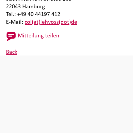
22043 Hamburg
Tel.: +49 40 44197 412
E-Mail:
col(at)lehvoss(dot)de
Mitteilung teilen
Back