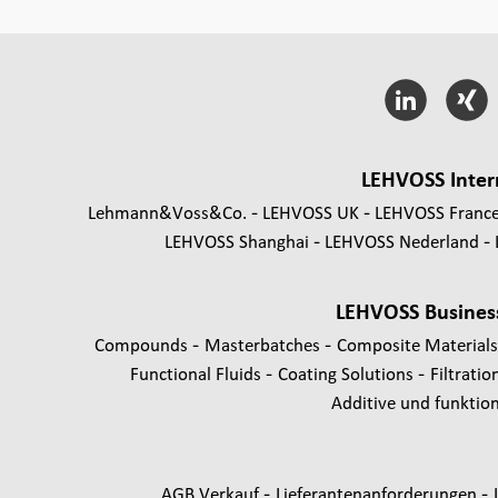
LEHVOSS Inter
Lehmann&Voss&Co.
LEHVOSS UK
LEHVOSS Franc
LEHVOSS Shanghai
LEHVOSS Nederland
LEHVOSS Busines
-
-
Compounds
Masterbatches
Composite Material
-
-
Functional Fluids
Coating Solutions
Filtratio
Additive und funktione
-
-
AGB Verkauf
Lieferantenanforderungen