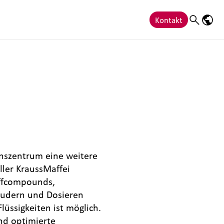
Kontakt
Search
Sprac
szentrum eine weitere
ler KraussMaffei
offcompounds,
trudern und Dosieren
lüssigkeiten ist möglich.
nd optimierte