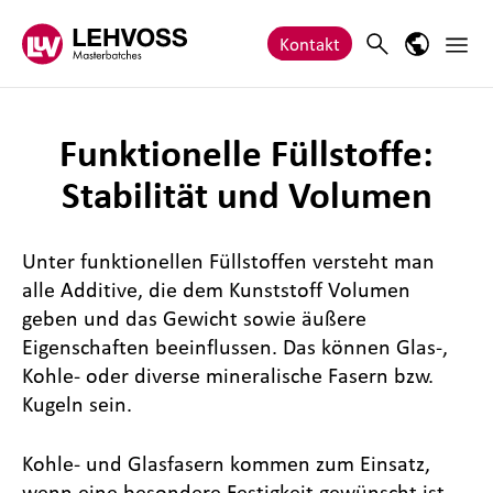
Zum Inhalt springen
Haupt
Search
Sprach-M
Kontakt
Funktionelle Füllstoffe:
Stabilität und Volumen
Unter funktionellen Füllstoffen versteht man
alle Additive, die dem Kunststoff Volumen
geben und das Gewicht sowie äußere
Eigenschaften beeinflussen. Das können Glas-,
Kohle- oder diverse mineralische Fasern bzw.
Kugeln sein.
Kohle- und Glasfasern kommen zum Einsatz,
wenn eine besondere Festigkeit gewünscht ist,