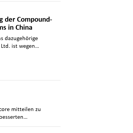
ng der Compound-
ms in China
as dazugehörige
Ltd. ist wegen…
core mitteilen zu
erbesserten…