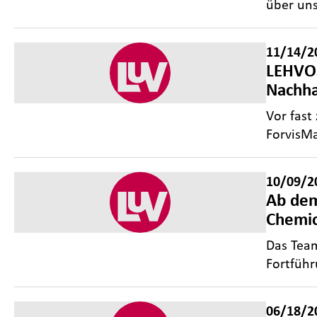
über uns
11/14/2
LEHVOS
Nachha
Vor fast
ForvisMa
10/09/2
Ab dem
Chemic
Das Team
Fortfüh
06/18/2