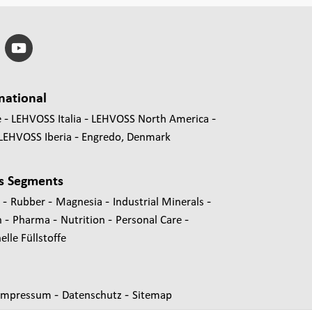
national
e
LEHVOSS Italia
LEHVOSS North America
LEHVOSS Iberia
Engredo, Denmark
s Segments
-
-
-
-
s
Rubber
Magnesia
Industrial Minerals
-
-
-
-
n
Pharma
Nutrition
Personal Care
lle Füllstoffe
-
-
Impressum
Datenschutz
Sitemap