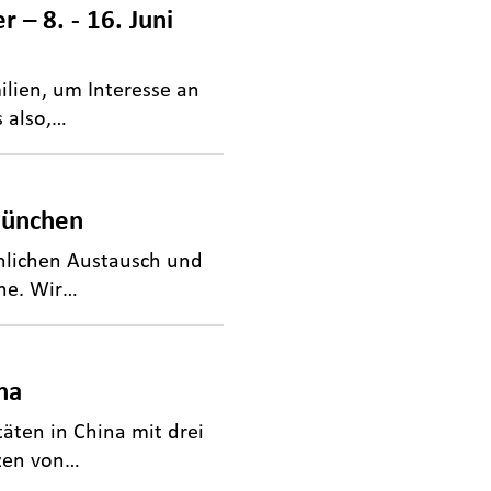
– 8. - 16. Juni
ilien, um Interesse an
s also,…
München
önlichen Austausch und
che. Wir…
na
äten in China mit drei
rzen von…