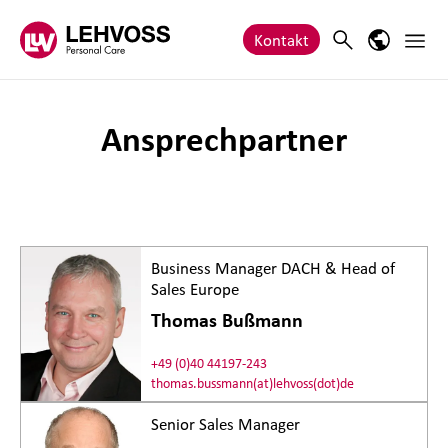
Zum Inhalt springen
Haupt
Search
Sprach-M
Kontakt
Ansprechpartner
Business Manager DACH & Head of
Sales Europe
Thomas Bußmann
+49 (0)40 44197-243
thomas.bussmann(at)lehvoss(dot)de
Senior Sales Manager