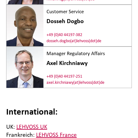
Customer Service
Dosseh Dogbo
+49 (0)40 44197-382
dosseh.dogbo(at)lehvoss(dot)de
Manager Regulatory Affairs
Axel Kirchniawy
+49 (0)40 44197-251
axel.kirchniawy(at)lehvoss(dot)de
International:
UK:
LEHVOSS UK
Frankreich:
LEHVOSS France