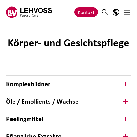
Zum Inhalt springen
Haupt
Search
Sprach-M
Kontakt
Körper- und Gesichtspflege
Komplexbildner
Öle / Emollients / Wachse
Peelingmittel
Pflanzliche Extrakte