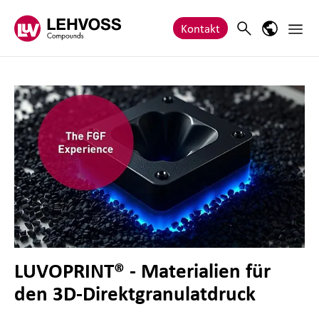
Zum Inhalt springen
Haupt
Search
Sprach-M
Kontakt
LUVOPRINT® - Materialien für
den 3D-Direktgranulatdruck