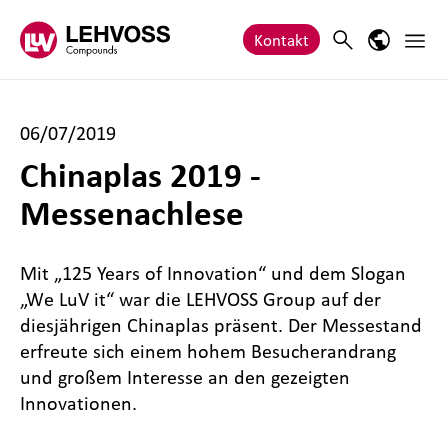
Zum Inhalt springen
Haupt
Search
Sprach-M
Kontakt
06/07/2019
Chinaplas 2019 -
Messenachlese
Mit „125 Years of Innovation“ und dem Slogan
„We LuV it“ war die LEHVOSS Group auf der
diesjährigen Chinaplas präsent. Der Messestand
erfreute sich einem hohem Besucherandrang
und großem Interesse an den gezeigten
Innovationen.