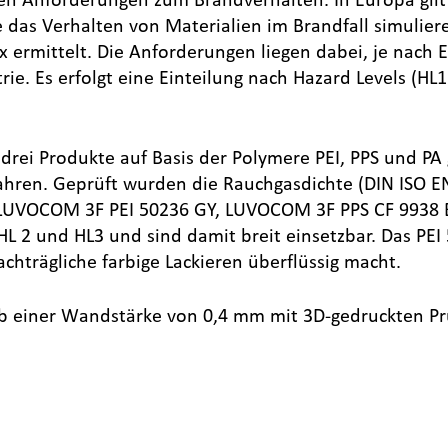
 das Verhalten von Materialien im Brandfall simulie
 ermittelt. Die Anforderungen liegen dabei, je nach E
e. Es erfolgt eine Einteilung nach Hazard Levels (HL1
i Produkte auf Basis der Polymere PEI, PPS und PA ge
rfahren. Geprüft wurden die Rauchgasdichte (DIN ISO E
te LUVOCOM 3F PEI 50236 GY, LUVOCOM 3F PPS CF 993
HL 2 und HL3 und sind damit breit einsetzbar. Das PEI
chträgliche farbige Lackieren überflüssig macht.
0 ab einer Wandstärke von 0,4 mm mit 3D-gedruckten P