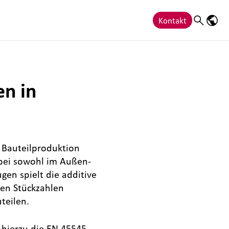
Kontakt
Search
Sprac
n in
e Bauteilproduktion
bei sowohl im Außen-
en spielt die additive
ren Stückzahlen
teilen.
hierzu die EN 45545.