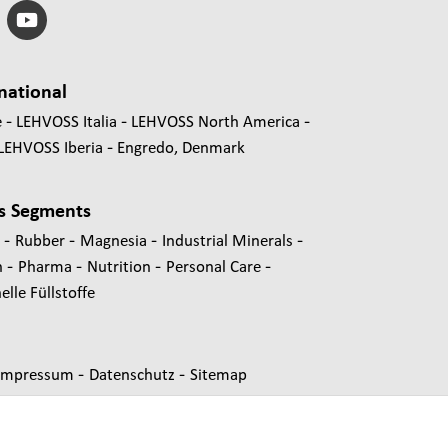
national
e
LEHVOSS Italia
LEHVOSS North America
LEHVOSS Iberia
Engredo, Denmark
s Segments
-
-
-
-
s
Rubber
Magnesia
Industrial Minerals
-
-
-
-
n
Pharma
Nutrition
Personal Care
lle Füllstoffe
-
-
Impressum
Datenschutz
Sitemap