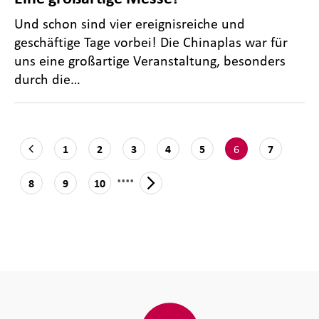
Und schon sind vier ereignisreiche und
geschäftige Tage vorbei! Die Chinaplas war für
uns eine großartige Veranstaltung, besonders
durch die…
6
1
2
3
4
5
7
....
8
9
10