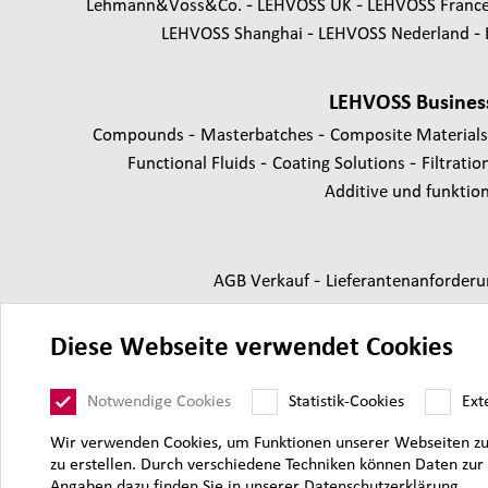
Lehmann&Voss&Co.
LEHVOSS UK
LEHVOSS Franc
LEHVOSS Shanghai
LEHVOSS Nederland
LEHVOSS Busines
-
-
Compounds
Masterbatches
Composite Material
-
-
Functional Fluids
Coating Solutions
Filtratio
Additive und funktione
-
AGB Verkauf
Lieferantenanforder
Diese Webseite verwendet Cookies
Notwendige Cookies
Statistik-Cookies
Ext
Wir verwenden Cookies, um Funktionen unserer Webseiten zur V
zu erstellen. Durch verschiedene Techniken können Daten zu
Angaben dazu finden Sie in unserer Datenschutzerklärung.