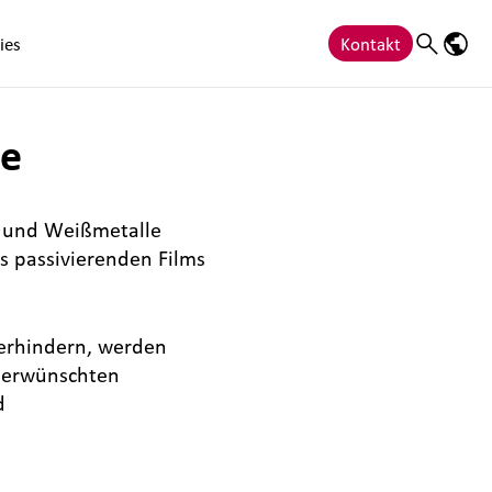
ies
Kontakt
Search
Sprac
le
- und Weißmetalle
s passivierenden Films
verhindern, werden
unerwünschten
d