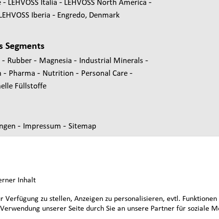
e
LEHVOSS Italia
LEHVOSS North America
LEHVOSS Iberia
Engredo, Denmark
s Segments
-
-
-
-
s
Rubber
Magnesia
Industrial Minerals
-
-
-
-
n
Pharma
Nutrition
Personal Care
lle Füllstoffe
-
-
ungen
Impressum
Sitemap
erner Inhalt
erfügung zu stellen, Anzeigen zu personalisieren, evtl. Funktionen 
r Verwendung unserer Seite durch Sie an unsere Partner für sozia