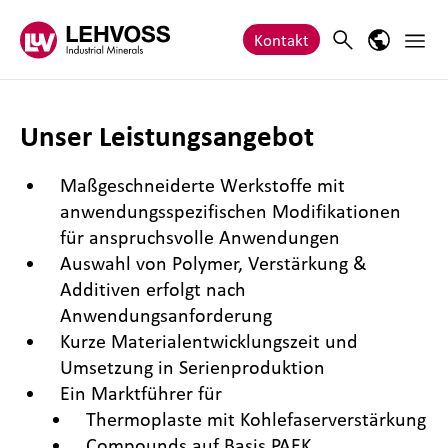
Zum Inhalt springen
Haupt
Search
Sprach-M
Kontakt
Unser Leistungsangebot
Maßgeschneiderte Werkstoffe mit
anwendungsspezifischen Modifikationen
für anspruchsvolle Anwendungen
Auswahl von Polymer, Verstärkung &
Additiven erfolgt nach
Anwendungsanforderung
Kurze Materialentwicklungszeit und
Umsetzung in Serienproduktion
Ein Marktführer für
Thermoplaste mit Kohlefaserverstärkung
Compounds auf Basis PAEK