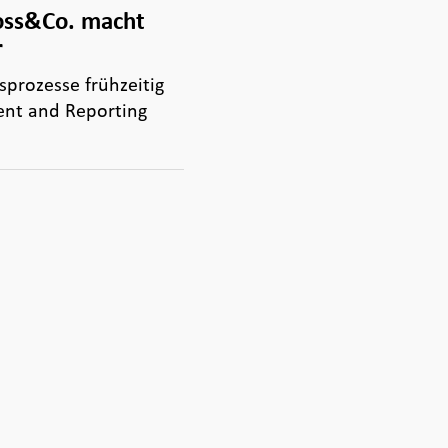
oss&Co. macht
r
rozesse frühzeitig
ent and Reporting