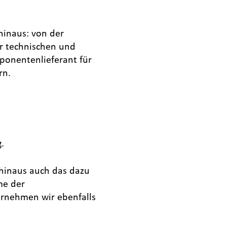
hinaus: von der
er technischen und
mponentenlieferant für
rn.
.
hinaus auch das dazu
me der
rnehmen wir ebenfalls