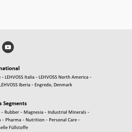
national
e
LEHVOSS Italia
LEHVOSS North America
LEHVOSS Iberia
Engredo, Denmark
s Segments
-
-
-
-
s
Rubber
Magnesia
Industrial Minerals
-
-
-
-
n
Pharma
Nutrition
Personal Care
lle Füllstoffe