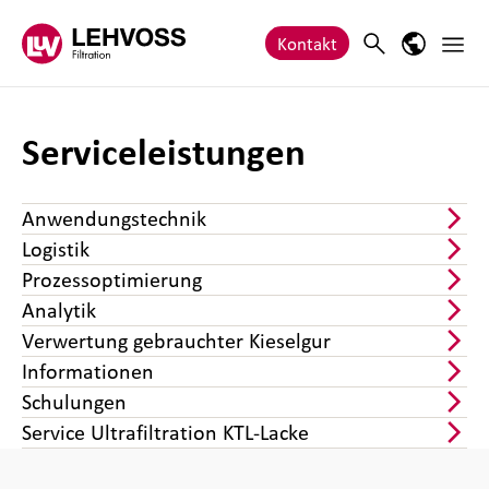
Zum Inhalt springen
Haupt
Search
Sprach-M
Kontakt
Serviceleistungen
Anwendungstechnik
Logistik
Prozessoptimierung
Analytik
Verwertung gebrauchter Kieselgur
Informationen
Schulungen
Service Ultrafiltration KTL-Lacke