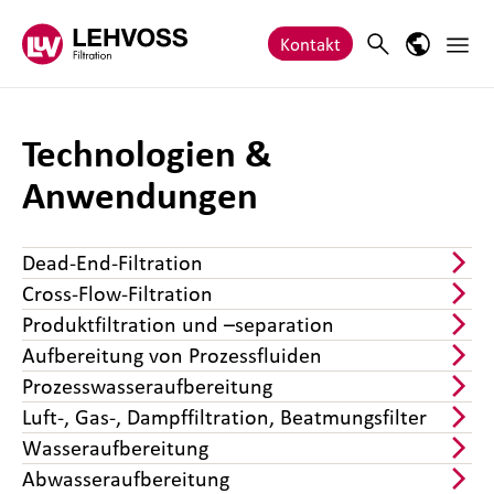
Zum Inhalt springen
Haupt
Search
Sprach-M
Kontakt
Technologien &
Anwendungen
Dead-End-Filtration
Cross-Flow-Filtration
Produktfiltration und –separation
Aufbereitung von Prozessfluiden
Prozesswasseraufbereitung
Luft-, Gas-, Dampffiltration, Beatmungsfilter
Wasseraufbereitung
Abwasseraufbereitung