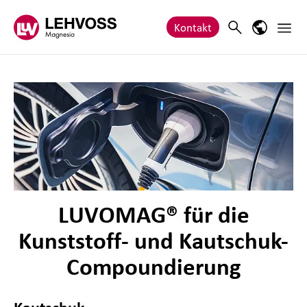
Zum Inhalt springen
Haupt
Search
Sprach-M
Kontakt
LUVOMAG® für die
Kunststoff- und Kautschuk-
Compoundierung