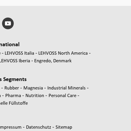
national
e
LEHVOSS Italia
LEHVOSS North America
LEHVOSS Iberia
Engredo, Denmark
s Segments
-
-
-
-
s
Rubber
Magnesia
Industrial Minerals
-
-
-
-
n
Pharma
Nutrition
Personal Care
lle Füllstoffe
-
-
Impressum
Datenschutz
Sitemap