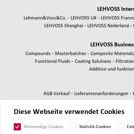
LEHVOSS Inter
Lehmann&Voss&Co.
LEHVOSS UK
LEHVOSS Franc
LEHVOSS Shanghai
LEHVOSS Nederland
LEHVOSS Busines
-
-
Compounds
Masterbatches
Composite Material
-
-
Functional Fluids
Coating Solutions
Filtratio
Additive und funktione
-
-
AGB Verkauf
Lieferantenanforderungen
Diese Webseite verwendet Cookies
Notwendige Cookies
Statistik-Cookies
Ext