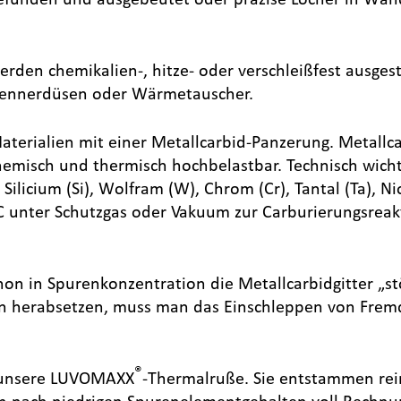
en chemikalien-, hitze- oder verschleißfest ausgest
Brennerdüsen oder Wärmetauscher.
aterialien mit einer Metallcarbid-Panzerung. Metallc
emisch und thermisch hochbelastbar. Technisch wicht
 Silicium (Si), Wolfram (W), Chrom (Cr), Tantal (Ta), N
°C unter Schutzgas oder Vakuum zur Carburierungsrea
on in Spurenkonzentration die Metallcarbidgitter „st
ien herabsetzen, muss man das Einschleppen von Fre
®
h unsere LUVOMAXX
-Thermalruße. Sie entstammen re