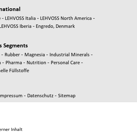
national
e
LEHVOSS Italia
LEHVOSS North America
LEHVOSS Iberia
Engredo, Denmark
s Segments
-
-
-
-
s
Rubber
Magnesia
Industrial Minerals
-
-
-
-
n
Pharma
Nutrition
Personal Care
lle Füllstoffe
-
-
Impressum
Datenschutz
Sitemap
erner Inhalt