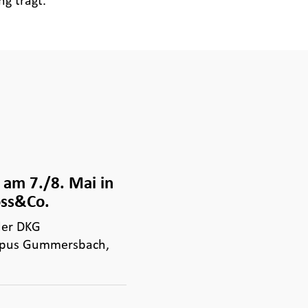
g trägt.
am 7./8. Mai in
oss&Co.
der DKG
mpus Gummersbach,