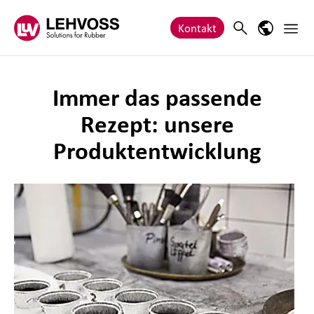
Zum Inhalt springen
Haupt
Search
Sprach-M
Kontakt
Immer das passende
Rezept: unsere
Produktentwicklung