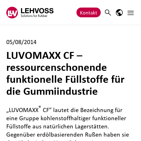
Zum Inhalt springen
Haupt
Search
Sprach-M
Kontakt
05/08/2014
LUVOMAXX CF –
ressourcenschonende
funktionelle Füllstoffe für
die Gummiindustrie
®
„LUVOMAXX
CF” lautet die Bezeichnung für
eine Gruppe kohlenstoffhaltiger funktioneller
Füllstoffe aus natürlichen Lagerstätten.
Gegenüber erdölbasierenden Rußen haben sie