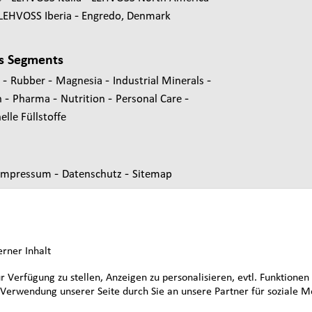
LEHVOSS Iberia
Engredo, Denmark
s Segments
-
-
-
-
s
Rubber
Magnesia
Industrial Minerals
-
-
-
-
n
Pharma
Nutrition
Personal Care
lle Füllstoffe
-
-
Impressum
Datenschutz
Sitemap
erner Inhalt
erfügung zu stellen, Anzeigen zu personalisieren, evtl. Funktionen 
r Verwendung unserer Seite durch Sie an unsere Partner für sozia