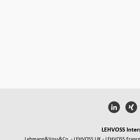
LEHVOSS Inter
Lehmann&Voss&Co.
LEHVOSS UK
LEHVOSS Franc