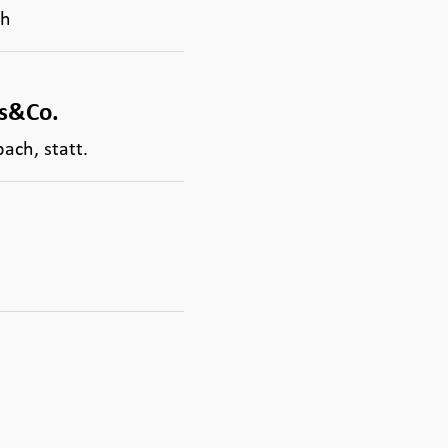
ch
ss&Co.
ch, statt.