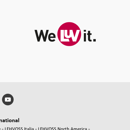
national
e
LEHVOSS Italia
LEHVOSS North America