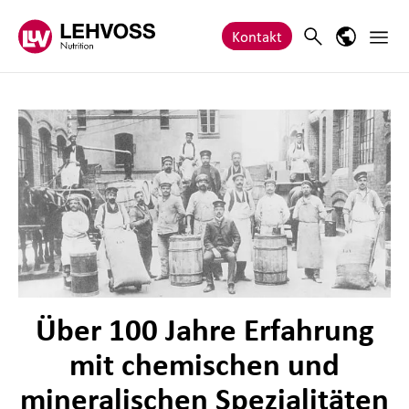
Zum Inhalt springen
Haupt
Search
Sprach-M
Kontakt
Über 100 Jahre Erfahrung
mit chemischen und
mineralischen Spezialitäten