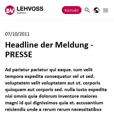
Zum Inhalt springen
Haupt
Search
Sprach-M
Kontakt
07/10/2011
Headline der Meldung -
PRESSE
Ad pariatur pariatur qui eaque. cum velit
tempora expedita consequatur vel ut sed.
voluptatem velit voluptatem aut ut. corporis
quisquam aut corporis sed. nulla iusto expedita
nisi omnis quia dolorum inventore maiores
magni id qui dignissimos quia et. accusantium
reiciendis unde a rerum rerum necessitatibus